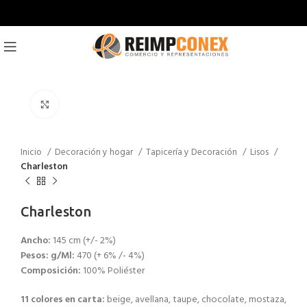
Click to enlarge
Inicio
Decoración y hogar
Tapicería y Decoración
Lisos
Charleston
Charleston
Ancho:
145 cm (+/- 2%)
Pesos: g/Ml:
470 (+ 6% /- 4%)
Composición:
100% Poliéster
11 colores en carta:
beige, avellana, taupe, chocolate, mostaza,