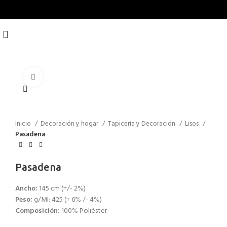
Click to enlarge
Inicio
Decoración y hogar
Tapicería y Decoración
Lisos
Pasadena
Pasadena
Ancho:
145 cm (+/- 2%)
Peso:
g/Ml: 425 (+ 6% /- 4%)
Composición:
100% Poliéster