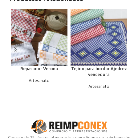
Repasador Verona
Tejido para bordar Ajedrez
Te
vencedora
Artesanato
Artesanato
Con más de 25 años en el mercado, somos líderes en la distribución