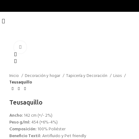
Click to enlarge
Inicio
Decoración y hogar
Tapicería y Decoración
Lisos
Teusaquillo
Teusaquillo
Ancho:
142 cm (+/- 2%)
Peso g/ml:
454 (+6%-4%)
Composición:
100% Poliéster
Beneficio Textil:
Antifluido y Pet friendly