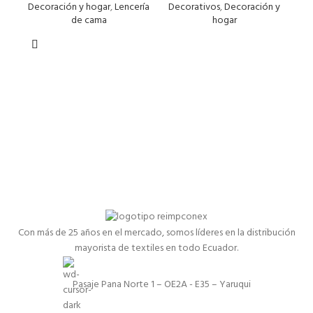
Decoración y hogar
,
Lencería
Decorativos
,
Decoración y
D
de cama
hogar
Con más de 25 años en el mercado, somos líderes en la distribución
mayorista de textiles en todo Ecuador.
Pasaje Pana Norte 1 – OE2A - E35 – Yaruqui