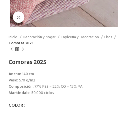
Click to enlarge
Inicio
Decoración y hogar
Tapicería y Decoración
Lisos
Comoras 2025
Comoras 2025
Ancho:
140 cm
Peso:
570 g/m2
Composición:
77% PES – 22% CO – 15% PA
Martindale:
50.000 ciclos
COLOR