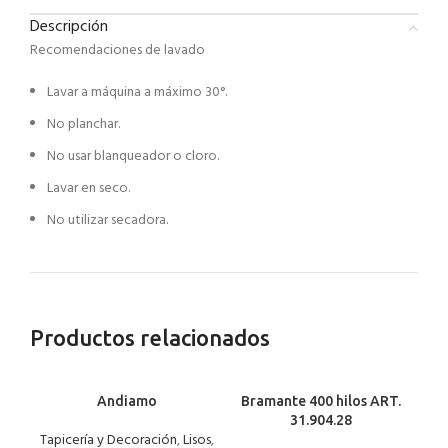
Descripción
Recomendaciones de lavado
Lavar a máquina a máximo 30°.
No planchar.
No usar blanqueador o cloro.
Lavar en seco.
No utilizar secadora.
Productos relacionados
Andiamo
Bramante 400 hilos ART.
B
31.904.28
Tapicería y Decoración
,
Lisos
,